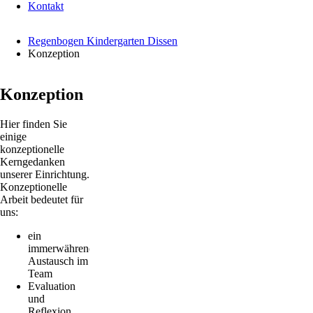
Kontakt
Regenbogen Kindergarten Dissen
Konzeption
Navigation
KiGa
überspringen
Konzeption
Presse
Wolke
Hier finden Sie
Neue
einige
Osnabrücker
konzeptionelle
Zeitung
Kerngedanken
(NOZ)
unserer Einrichtung.
Kalender
Konzeptionelle
Über
Arbeit bedeutet für
uns
uns:
Vorstellung
des
ein
Trägers
immerwährender
KiGa-
Austausch im
Team
Team
Unsere
Evaluation
Gruppen
und
Anekdoten
Reflexion