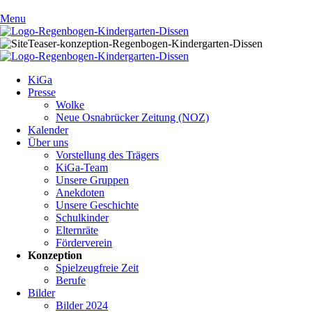
Menu
Navigation
KiGa
überspringen
Presse
Wolke
Neue Osnabrücker Zeitung (NOZ)
Kalender
Über uns
Vorstellung des Trägers
KiGa-Team
Unsere Gruppen
Anekdoten
Unsere Geschichte
Schulkinder
Elternräte
Förderverein
Konzeption
Spielzeugfreie Zeit
Berufe
Bilder
Bilder 2024