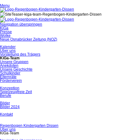
Menu
Navigation überspringen
KiGa
Presse
Wolke
Neue Osnabrücker Zeitung (NOZ)
Kalender
Über uns
Vorstellung des Trägers
KiGa-Team
Unsere Gruppen
Anekdoten
Unsere Geschichte
Schulkinder
Elternräte
Förderverein
Konzeption
Spielzeugfreie Zeit
Berufe
Bilder
Bilder 2024
Kontakt
Regenbogen Kindergarten Dissen
Über uns
KiGa-Team