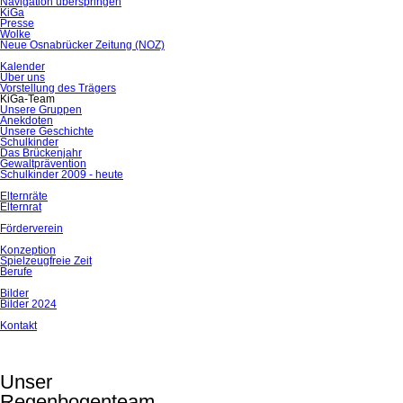
Navigation überspringen
KiGa
Presse
Wolke
Neue Osnabrücker Zeitung (NOZ)
Kalender
Über uns
Vorstellung des Trägers
KiGa-Team
Unsere Gruppen
Anekdoten
Unsere Geschichte
Schulkinder
Das Brückenjahr
Gewaltprävention
Schulkinder 2009 - heute
Elternräte
Elternrat
Förderverein
Konzeption
Spielzeugfreie Zeit
Berufe
Bilder
Bilder 2024
Kontakt
Unser
Regenbogenteam