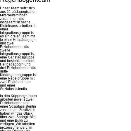
Unser Team setzt sich
aus 21 pädagogischen
Mitarbeiter*innen
zusammen, die
insgesamt in sechs
Kleinteams arbeiten. In
einer
Integrationsgruppe ist
es ein dreier Team mit
je einer Heilpädagogin
und zwei
Erzieherinnen, die
zweite
Integrationsgruppe ist
eine Ganztagsgruppe
und besteht aus einer
Heilpädagogin und
drei Erzieherinnen, die
dritte
Kindergartengruppe ist
eine Regelgruppe mit
zwei ErzieherInnen
und einer
Sozialassistentin.
In den Krippengruppen
arbeiten jeweils zwei
Erzieherinnen und
einer Sozialassistentin
zusammen. Zusätzlich
haben wir das Glück,
über zwei Springkräfte
und eine Bufdi zu
verfügen. Wir arbeiten
prozessorientiert. Im
aktiven Dialog wird