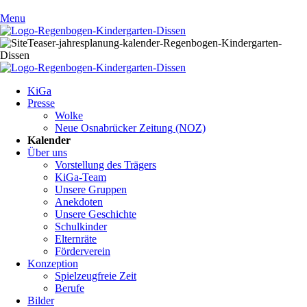
Menu
Navigation
KiGa
überspringen
Presse
Wolke
Neue Osnabrücker Zeitung (NOZ)
Kalender
Über uns
Vorstellung des Trägers
KiGa-Team
Unsere Gruppen
Anekdoten
Unsere Geschichte
Schulkinder
Elternräte
Förderverein
Konzeption
Spielzeugfreie Zeit
Berufe
Bilder