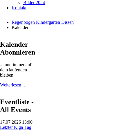
Bilder 2024
Kontakt
Regenbogen Kindergarten Dissen
Kalender
Navigation
KiGa
überspringen
Kalender
Presse
Abonnieren
Wolke
Neue
Osnabrücker
... und immer auf
Zeitung
dem laufenden
(NOZ)
bleiben.
Kalender
Über
Kalender
Weiterlesen …
uns
Abonnieren
Vorstellung
des
Eventliste -
Trägers
All Events
KiGa-
Team
Unsere
17.07.2026 13:00
Gruppen
Letzter Kiga-Tag