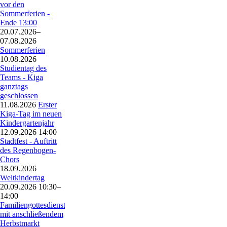
Anekdoten
vor den
Unsere
Sommerferien -
Geschichte
Ende 13:00
Schulkinder
20.07.2026–
Das
07.08.2026
Brückenjahr
Sommerferien
Gewaltprävention
10.08.2026
Schulkinder
Studientag des
2009
Teams - Kiga
-
ganztags
heute
geschlossen
Elternräte
11.08.2026
Erster
Elternrat
Kiga-Tag im neuen
Förderverein
Kindergartenjahr
Konzeption
12.09.2026 14:00
Spielzeugfreie
Stadtfest - Auftritt
Zeit
des Regenbogen-
Berufe
Chors
Bilder
18.09.2026
Bilder
Weltkindertag
2024
20.09.2026 10:30–
Kontakt
14:00
Familiengottesdienst
mit anschließendem
Herbstmarkt